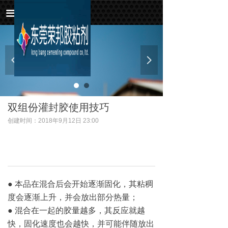
首页
끀
关于我们
监控产品
넳
넲
新闻资讯
联系我们
双组份灌封胶使用技巧
创建时间：
2018年9月12日
23:00
● 本品在混合后会开始逐渐固化，其粘稠
度会逐渐上升，并会放出部分热量；
● 混合在一起的胶量越多，其反应就越
快，固化速度也会越快，并可能伴随放出